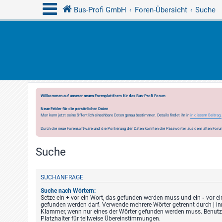
Bus-Profi GmbH
Foren-Übersicht
Suche
Willkommen auf unserer neuen Forenplattform für das Bus-Profi Forum
Neue Felder für die persönlichen Daten
Man kann jetzt seine öffentlich einsehbare Daten genau bestimmen. Details findet ihr in
in diesem Beitrag.
Durch die neue Forensoftware und die Portierung der Daten konnten die Passwörter aus dem alten Forum
Suche
SUCHANFRAGE
Suche nach Wörtern:
Setze ein
+
vor ein Wort, das gefunden werden muss und ein
-
vor ei
gefunden werden darf. Verwende mehrere Wörter getrennt durch
|
in
Klammer, wenn nur eines der Wörter gefunden werden muss. Benutze
Platzhalter für teilweise Übereinstimmungen.