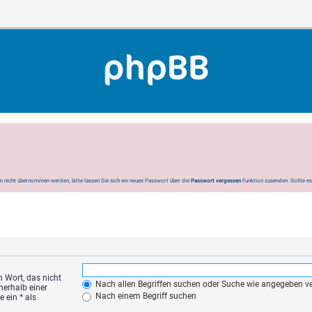
 nicht übernommen werden, bitte lassen Sie sich ein neues Passwort über die
Passwort vergessen
Funktion zusenden. Sollte e
n Wort, das nicht
Nach allen Begriffen suchen oder Suche wie angegeben 
nerhalb einer
Nach einem Begriff suchen
 ein * als