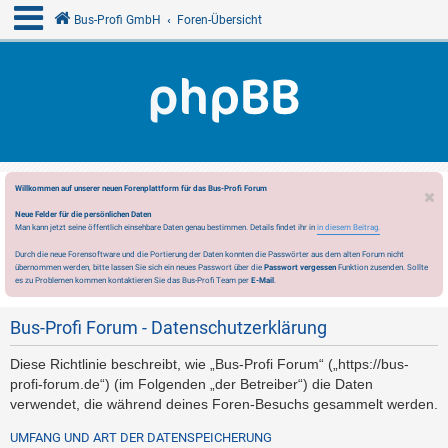
Bus-Profi GmbH
Foren-Übersicht
Willkommen auf unserer neuen Forenplattform für das Bus-Profi Forum
Neue Felder für die persönlichen Daten
Man kann jetzt seine öffentlich einsehbare Daten genau bestimmen. Details findet ihr in
in diesem Beitrag.
Durch die neue Forensoftware und die Portierung der Daten konnten die Passwörter aus dem alten Forum nicht
übernommen werden, bitte lassen Sie sich ein neues Passwort über die
Passwort vergessen
Funktion zusenden. Sollte
es zu Problemen kommen kontaktieren Sie das Bus-Profi Team per
E-Mail
.
Bus-Profi Forum - Datenschutzerklärung
Diese Richtlinie beschreibt, wie „Bus-Profi Forum“ („https://bus-
profi-forum.de“) (im Folgenden „der Betreiber“) die Daten
verwendet, die während deines Foren-Besuchs gesammelt werden.
UMFANG UND ART DER DATENSPEICHERUNG