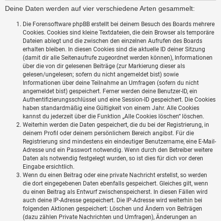
Deine Daten werden auf vier verschiedene Arten gesammelt:
Die Forensoftware phpBB erstellt bei deinem Besuch des Boards mehrere
Cookies. Cookies sind kleine Textdateien, die dein Browser als temporäre
Dateien ablegt und die zwischen den einzelnen Aufrufen des Boards
erhalten bleiben. In diesen Cookies sind die aktuelle ID deiner Sitzung
(damit dir alle Seitenaufrufe zugeordnet werden können), Informationen
über die von dir gelesenen Beiträge (zur Markierung dieser als
gelesen/ungelesen; sofern du nicht angemeldet bist) sowie
Informationen über deine Teilnahme an Umfragen (sofern du nicht
angemeldet bist) gespeichert. Ferner werden deine Benutzer-ID, ein
Authentifizierungsschlüssel und eine Session-ID gespeichert. Die Cookies
haben standardmäßig eine Gültigkeit von einem Jahr. Alle Cookies
kannst du jederzeit über die Funktion „Alle Cookies löschen“ löschen.
Weiterhin werden die Daten gespeichert, die du bei der Registrierung, in
deinem Profil oder deinem persönlichem Bereich angibst. Für die
Registrierung sind mindestens ein eindeutiger Benutzername, eine E-Mail-
Adresse und ein Passwort notwendig. Wenn durch den Betreiber weitere
Daten als notwendig festgelegt wurden, so ist dies für dich vor deren
Eingabe ersichtlich.
Wenn du einen Beitrag oder eine private Nachricht erstellst, so werden
die dort eingegebenen Daten ebenfalls gespeichert. Gleiches gilt, wenn
du einen Beitrag als Entwurf zwischenspeicherst. In diesen Fällen wird
auch deine IP-Adresse gespeichert. Die IP-Adresse wird weiterhin bei
folgenden Aktionen gespeichert: Löschen und Ändern von Beiträgen
(dazu zählen Private Nachrichten und Umfragen), Änderungen an