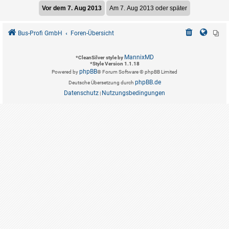
Bus-Profi GmbH
Foren-Übersicht
MannixMD
*
CleanSilver style by
*
Style Version 1.1.18
phpBB
Powered by
® Forum Software © phpBB Limited
phpBB.de
Deutsche Übersetzung durch
Datenschutz
Nutzungsbedingungen
|