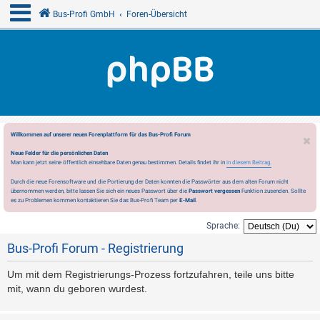
Bus-Profi GmbH
Foren-Übersicht
Willkommen auf unserer neuen Forenplattform für das Bus-Profi Forum
Neue Felder für die persönlichen Daten
Man kann jetzt seine öffentlich einsehbare Daten genau bestimmen. Details findet ihr in
in diesem Beitrag.
Durch die neue Forensoftware und die Portierung der Daten konnten die Passwörter aus dem alten Forum nicht
übernommen werden, bitte lassen Sie sich ein neues Passwort über die
Passwort vergessen
Funktion zusenden. Sollte
es zu Problemen kommen kontaktieren Sie das Bus-Profi Team per
E-Mail
.
Sprache:
Bus-Profi Forum - Registrierung
Um mit dem Registrierungs-Prozess fortzufahren, teile uns bitte
mit, wann du geboren wurdest.