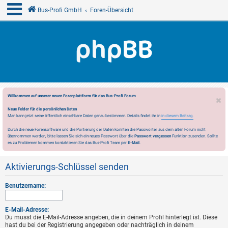
Bus-Profi GmbH
Foren-Übersicht
Willkommen auf unserer neuen Forenplattform für das Bus-Profi Forum
Neue Felder für die persönlichen Daten
Man kann jetzt seine öffentlich einsehbare Daten genau bestimmen. Details findet ihr in
in diesem Beitrag.
Durch die neue Forensoftware und die Portierung der Daten konnten die Passwörter aus dem alten Forum nicht
übernommen werden, bitte lassen Sie sich ein neues Passwort über die
Passwort vergessen
Funktion zusenden. Sollte
es zu Problemen kommen kontaktieren Sie das Bus-Profi Team per
E-Mail
.
Aktivierungs-Schlüssel senden
Benutzername:
E-Mail-Adresse:
Du musst die E-Mail-Adresse angeben, die in deinem Profil hinterlegt ist. Diese
hast du bei der Registrierung angegeben oder nachträglich in deinem