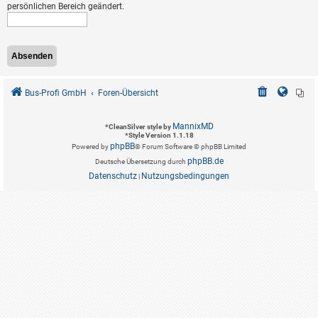
persönlichen Bereich geändert.
Bus-Profi GmbH
Foren-Übersicht
MannixMD
*
CleanSilver style by
*
Style Version 1.1.18
phpBB
Powered by
® Forum Software © phpBB Limited
phpBB.de
Deutsche Übersetzung durch
Datenschutz
Nutzungsbedingungen
|