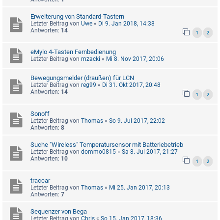
Erweiterung von Standard-Tastern
Letzter Beitrag von
Uwe
«
Di 9. Jan 2018, 14:38
Antworten:
14
1
2
eMylo 4-Tasten Fernbedienung
Letzter Beitrag von
mzacki
«
Mi 8. Nov 2017, 20:06
Bewegungsmelder (draußen) für LCN
Letzter Beitrag von
reg99
«
Di 31. Okt 2017, 20:48
Antworten:
14
1
2
Sonoff
Letzter Beitrag von
Thomas
«
So 9. Jul 2017, 22:02
Antworten:
8
Suche "Wireless" Temperatursensor mit Batteriebetrieb
Letzter Beitrag von
dommo0815
«
Sa 8. Jul 2017, 21:27
Antworten:
10
1
2
traccar
Letzter Beitrag von
Thomas
«
Mi 25. Jan 2017, 20:13
Antworten:
7
Sequenzer von Bega
Letzter Beitrag von
Chris
«
So 15. Jan 2017, 18:36