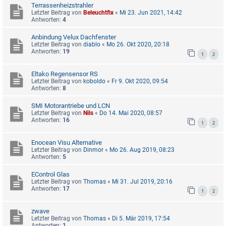
Terrassenheizstrahler
Letzter Beitrag von
Beleuchtfix
«
Mi 23. Jun 2021, 14:42
Antworten:
4
Anbindung Velux Dachfenster
Letzter Beitrag von
diablo
«
Mo 26. Okt 2020, 20:18
Antworten:
19
1
2
Eltako Regensensor RS
Letzter Beitrag von
koboldo
«
Fr 9. Okt 2020, 09:54
Antworten:
8
SMI Motorantriebe und LCN
Letzter Beitrag von
Nils
«
Do 14. Mai 2020, 08:57
Antworten:
16
1
2
Enocean Visu Alternative
Letzter Beitrag von
Dinmor
«
Mo 26. Aug 2019, 08:23
Antworten:
5
EControl Glas
Letzter Beitrag von
Thomas
«
Mi 31. Jul 2019, 20:16
Antworten:
17
1
2
zwave
Letzter Beitrag von
Thomas
«
Di 5. Mär 2019, 17:54
Antworten:
1