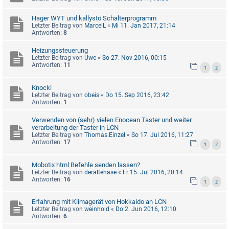
Hager WYT und kallysto Schalterprogramm
Letzter Beitrag von
MarcelL
«
Mi 11. Jan 2017, 21:14
Antworten:
8
Heizungssteuerung
Letzter Beitrag von
Uwe
«
So 27. Nov 2016, 00:15
Antworten:
11
1
2
Knocki
Letzter Beitrag von
obeis
«
Do 15. Sep 2016, 23:42
Antworten:
1
Verwenden von (sehr) vielen Enocean Taster und weiter
verarbeitung der Taster in LCN
Letzter Beitrag von
Thomas.Einzel
«
So 17. Jul 2016, 11:27
Antworten:
17
1
2
Mobotix html Befehle senden lassen?
Letzter Beitrag von
deraltehase
«
Fr 15. Jul 2016, 20:14
Antworten:
16
1
2
Erfahrung mit Klimagerät von Hokkaido an LCN
Letzter Beitrag von
weinhold
«
Do 2. Jun 2016, 12:10
Antworten:
6