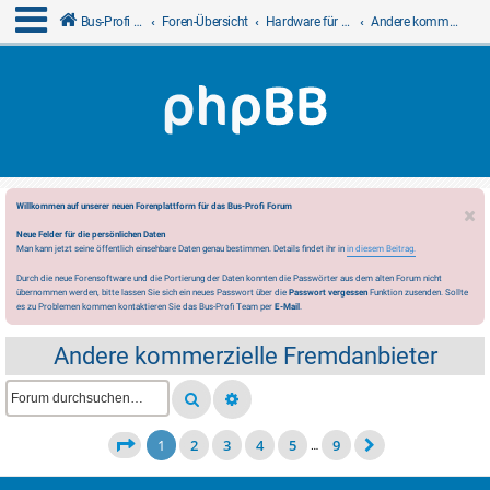
Bus-Profi GmbH
Foren-Übersicht
Hardware für LCN
Andere kommerzielle Fremdanbieter
Willkommen auf unserer neuen Forenplattform für das Bus-Profi Forum
Neue Felder für die persönlichen Daten
Man kann jetzt seine öffentlich einsehbare Daten genau bestimmen. Details findet ihr in
in diesem Beitrag.
Durch die neue Forensoftware und die Portierung der Daten konnten die Passwörter aus dem alten Forum nicht
übernommen werden, bitte lassen Sie sich ein neues Passwort über die
Passwort vergessen
Funktion zusenden. Sollte
es zu Problemen kommen kontaktieren Sie das Bus-Profi Team per
E-Mail
.
Andere kommerzielle Fremdanbieter
1
2
3
4
5
9
…