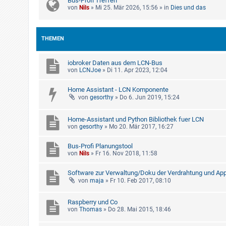
Bus-Profi Treffen
von
Nils
»
Mi 25. Mär 2026, 15:56
» in
Dies und das
THEMEN
iobroker Daten aus dem LCN-Bus
von
LCNJoe
»
Di 11. Apr 2023, 12:04
Home Assistant - LCN Komponente
von
gesorthy
»
Do 6. Jun 2019, 15:24
Home-Assistant und Python Bibliothek fuer LCN
von
gesorthy
»
Mo 20. Mär 2017, 16:27
Bus-Profi Planungstool
von
Nils
»
Fr 16. Nov 2018, 11:58
Software zur Verwaltung/Doku der Verdrahtung und Ap
von
maja
»
Fr 10. Feb 2017, 08:10
Raspberry und Co
von
Thomas
»
Do 28. Mai 2015, 18:46