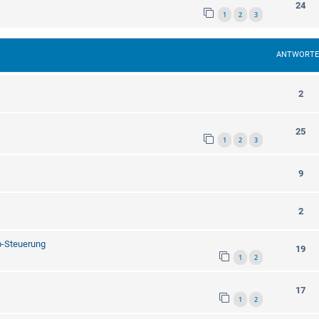
24
1
2
3
ANTWORT
2
25
1
2
3
9
2
p-Steuerung
19
1
2
17
1
2