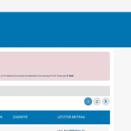
s zu Problemen kommen kontaktieren Sie das Bus-Profi Team per
E-Mail
.
1
2
EN
ZUGRIFFE
LETZTER BEITRAG
von
AxelMertes