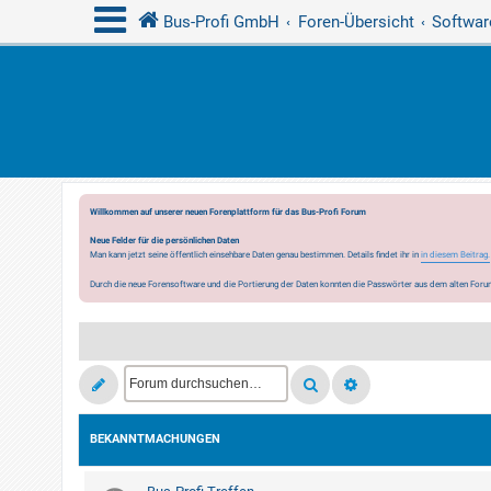
Bus-Profi GmbH
Foren-Übersicht
Softwar
Willkommen auf unserer neuen Forenplattform für das Bus-Profi Forum
Neue Felder für die persönlichen Daten
Man kann jetzt seine öffentlich einsehbare Daten genau bestimmen. Details findet ihr in
in diesem Beitrag.
Durch die neue Forensoftware und die Portierung der Daten konnten die Passwörter aus dem alten Forum
BEKANNTMACHUNGEN