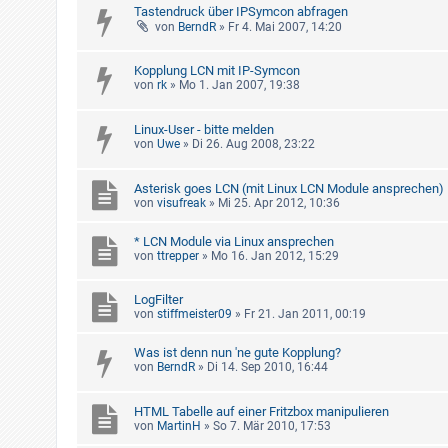
Tastendruck über IPSymcon abfragen
von
BerndR
»
Fr 4. Mai 2007, 14:20
Kopplung LCN mit IP-Symcon
von
rk
»
Mo 1. Jan 2007, 19:38
Linux-User - bitte melden
von
Uwe
»
Di 26. Aug 2008, 23:22
Asterisk goes LCN (mit Linux LCN Module ansprechen)
von
visufreak
»
Mi 25. Apr 2012, 10:36
* LCN Module via Linux ansprechen
von
ttrepper
»
Mo 16. Jan 2012, 15:29
LogFilter
von
stiffmeister09
»
Fr 21. Jan 2011, 00:19
Was ist denn nun 'ne gute Kopplung?
von
BerndR
»
Di 14. Sep 2010, 16:44
HTML Tabelle auf einer Fritzbox manipulieren
von
MartinH
»
So 7. Mär 2010, 17:53