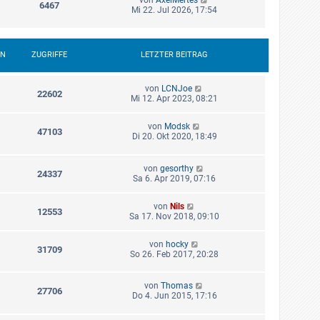
6467
Mi 22. Jul 2026, 17:54
EN
ZUGRIFFE
LETZTER BEITRAG
von
LCNJoe
22602
Mi 12. Apr 2023, 08:21
von
Modsk
47103
Di 20. Okt 2020, 18:49
von
gesorthy
24337
Sa 6. Apr 2019, 07:16
von
Nils
12553
Sa 17. Nov 2018, 09:10
von
hocky
31709
So 26. Feb 2017, 20:28
von
Thomas
27706
Do 4. Jun 2015, 17:16