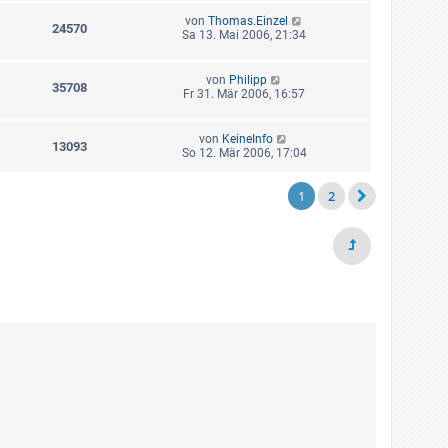
von
Thomas.Einzel
24570
Sa 13. Mai 2006, 21:34
von
Philipp
35708
Fr 31. Mär 2006, 16:57
von
KeineInfo
13093
So 12. Mär 2006, 17:04
1
2