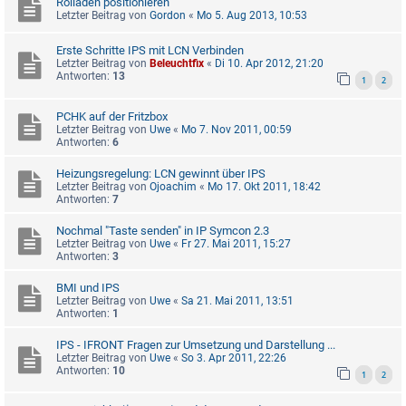
Rolladen positionieren
Letzter Beitrag von
Gordon
«
Mo 5. Aug 2013, 10:53
Erste Schritte IPS mit LCN Verbinden
Letzter Beitrag von
Beleuchtfix
«
Di 10. Apr 2012, 21:20
Antworten:
13
1
2
PCHK auf der Fritzbox
Letzter Beitrag von
Uwe
«
Mo 7. Nov 2011, 00:59
Antworten:
6
Heizungsregelung: LCN gewinnt über IPS
Letzter Beitrag von
Ojoachim
«
Mo 17. Okt 2011, 18:42
Antworten:
7
Nochmal "Taste senden" in IP Symcon 2.3
Letzter Beitrag von
Uwe
«
Fr 27. Mai 2011, 15:27
Antworten:
3
BMI und IPS
Letzter Beitrag von
Uwe
«
Sa 21. Mai 2011, 13:51
Antworten:
1
IPS - IFRONT Fragen zur Umsetzung und Darstellung ...
Letzter Beitrag von
Uwe
«
So 3. Apr 2011, 22:26
Antworten:
10
1
2