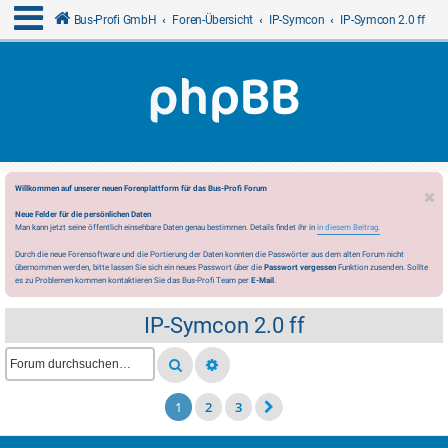
Bus-Profi GmbH
Foren-Übersicht
IP-Symcon
IP-Symcon 2.0 ff
Willkommen auf unserer neuen Forenplattform für das Bus-Profi Forum
Neue Felder für die persönlichen Daten
Man kann jetzt seine öffentlich einsehbare Daten genau bestimmen. Details findet ihr in
in diesem Beitrag.
Durch die neue Forensoftware und die Portierung der Daten konnten die Passwörter aus dem alten Forum nicht
übernommen werden, bitte lassen Sie sich ein neues Passwort über die
Passwort vergessen
Funktion zusenden. Sollte
es zu Problemen kommen kontaktieren Sie das Bus-Profi Team per
E-Mail
.
IP-Symcon 2.0 ff
1
2
3