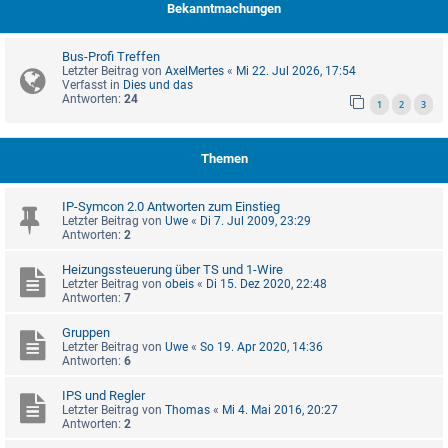
Bekanntmachungen
Bus-Profi Treffen
Letzter Beitrag von
AxelMertes
«
Mi 22. Jul 2026, 17:54
Verfasst in
Dies und das
Antworten:
24
1
2
3
Themen
IP-Symcon 2.0 Antworten zum Einstieg
Letzter Beitrag von
Uwe
«
Di 7. Jul 2009, 23:29
Antworten:
2
Heizungssteuerung über TS und 1-Wire
Letzter Beitrag von
obeis
«
Di 15. Dez 2020, 22:48
Antworten:
7
Gruppen
Letzter Beitrag von
Uwe
«
So 19. Apr 2020, 14:36
Antworten:
6
IPS und Regler
Letzter Beitrag von
Thomas
«
Mi 4. Mai 2016, 20:27
Antworten:
2