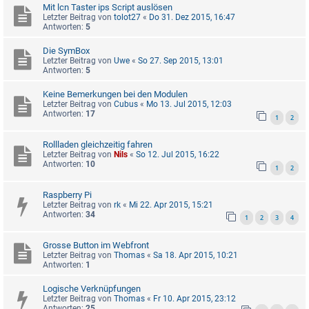
Mit lcn Taster ips Script auslösen
Letzter Beitrag von
tolot27
«
Do 31. Dez 2015, 16:47
Antworten:
5
Die SymBox
Letzter Beitrag von
Uwe
«
So 27. Sep 2015, 13:01
Antworten:
5
Keine Bemerkungen bei den Modulen
Letzter Beitrag von
Cubus
«
Mo 13. Jul 2015, 12:03
Antworten:
17
1
2
Rollladen gleichzeitig fahren
Letzter Beitrag von
Nils
«
So 12. Jul 2015, 16:22
Antworten:
10
1
2
Raspberry Pi
Letzter Beitrag von
rk
«
Mi 22. Apr 2015, 15:21
Antworten:
34
1
2
3
4
Grosse Button im Webfront
Letzter Beitrag von
Thomas
«
Sa 18. Apr 2015, 10:21
Antworten:
1
Logische Verknüpfungen
Letzter Beitrag von
Thomas
«
Fr 10. Apr 2015, 23:12
Antworten:
25