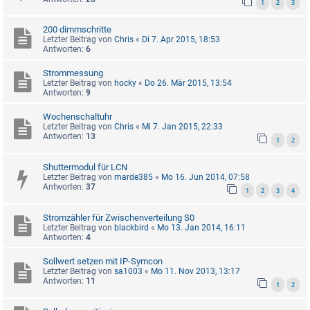
1
2
3
200 dimmschritte
Letzter Beitrag von
Chris
«
Di 7. Apr 2015, 18:53
Antworten:
6
Strommessung
Letzter Beitrag von
hocky
«
Do 26. Mär 2015, 13:54
Antworten:
9
Wochenschaltuhr
Letzter Beitrag von
Chris
«
Mi 7. Jan 2015, 22:33
Antworten:
13
1
2
Shuttermodul für LCN
Letzter Beitrag von
marde385
«
Mo 16. Jun 2014, 07:58
Antworten:
37
1
2
3
4
Stromzähler für Zwischenverteilung S0
Letzter Beitrag von
blackbird
«
Mo 13. Jan 2014, 16:11
Antworten:
4
Sollwert setzen mit IP-Symcon
Letzter Beitrag von
sa1003
«
Mo 11. Nov 2013, 13:17
Antworten:
11
1
2