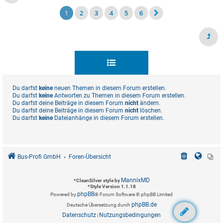
1
2
3
4
5
6
Du darfst
keine
neuen Themen in diesem Forum erstellen.
Du darfst
keine
Antworten zu Themen in diesem Forum erstellen.
Du darfst deine Beiträge in diesem Forum
nicht
ändern.
Du darfst deine Beiträge in diesem Forum
nicht
löschen.
Du darfst
keine
Dateianhänge in diesem Forum erstellen.
Bus-Profi GmbH
Foren-Übersicht
MannixMD
*
CleanSilver style by
*
Style Version 1.1.18
phpBB
Powered by
® Forum Software © phpBB Limited
phpBB.de
Deutsche Übersetzung durch
Datenschutz
Nutzungsbedingungen
|