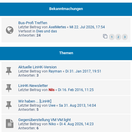
Bekanntmachungen
Bus-Profi Treffen
Letzter Beitrag von
AxelMertes
«
Mi 22. Jul 2026, 17:54
Verfasst in
Dies und das
Antworten:
24
1
2
3
Themen
Aktuelle LinHK-Version
Letzter Beitrag von
Rayman
«
Di 31. Jan 2017, 19:51
Antworten:
3
LinHK-Newsletter
Letzter Beitrag von
Nils
«
Di 16. Feb 2016, 11:25
Wir haben ... [LinHK]
Letzter Beitrag von
Uwe
«
Sa 31. Aug 2013, 14:04
Antworten:
5
Gegenüberstellung VM VM light
Letzter Beitrag von
Niko
«
Di 4. Aug 2026, 14:23
Antworten:
6