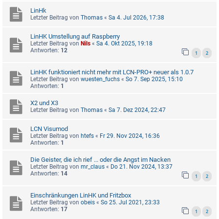
LinHk
Letzter Beitrag von
Thomas
«
Sa 4. Jul 2026, 17:38
LinHK Umstellung auf Raspberry
Letzter Beitrag von
Nils
«
Sa 4. Okt 2025, 19:18
Antworten:
12
1
2
LinHK funktioniert nicht mehr mit LCN-PRO+ neuer als 1.0.7
Letzter Beitrag von
wuesten_fuchs
«
So 7. Sep 2025, 15:10
Antworten:
1
X2 und X3
Letzter Beitrag von
Thomas
«
Sa 7. Dez 2024, 22:47
LCN Visumod
Letzter Beitrag von
htefs
«
Fr 29. Nov 2024, 16:36
Antworten:
1
Die Geister, die ich rief ... oder die Angst im Nacken
Letzter Beitrag von
mr_claus
«
Do 21. Nov 2024, 13:37
Antworten:
14
1
2
Einschränkungen LinHK und Fritzbox
Letzter Beitrag von
obeis
«
So 25. Jul 2021, 23:33
Antworten:
17
1
2