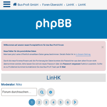
Bus-Profi GmbH
Foren-Übersicht
LinHK
LinHK
Willkommen auf unserer neuen Forenplattform für das Bus-Profi Forum
Neue Felder für die persönlichen Daten
Man kann jetzt seine öffentlich einsehbare Daten genau bestimmen. Details findet ihr in
in diesem Beitrag.
Durch die neue Forensoftware und die Portierung der Daten konnten die Passwörter aus dem alten Forum nicht
übernommen werden, bitte lassen Sie sich ein neues Passwort über die
Passwort vergessen
Funktion zusenden. Sollte
es zu Problemen kommen kontaktieren Sie das Bus-Profi Team per
E-Mail
.
LinHK
Moderator:
Niko
1
2
3
4
5
6