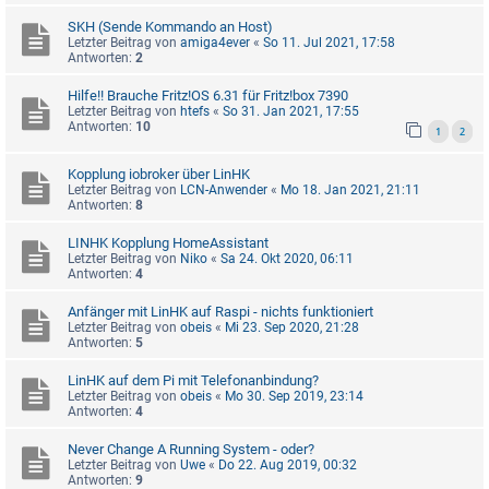
SKH (Sende Kommando an Host)
Letzter Beitrag von
amiga4ever
«
So 11. Jul 2021, 17:58
Antworten:
2
Hilfe!! Brauche Fritz!OS 6.31 für Fritz!box 7390
Letzter Beitrag von
htefs
«
So 31. Jan 2021, 17:55
Antworten:
10
1
2
Kopplung iobroker über LinHK
Letzter Beitrag von
LCN-Anwender
«
Mo 18. Jan 2021, 21:11
Antworten:
8
LINHK Kopplung HomeAssistant
Letzter Beitrag von
Niko
«
Sa 24. Okt 2020, 06:11
Antworten:
4
Anfänger mit LinHK auf Raspi - nichts funktioniert
Letzter Beitrag von
obeis
«
Mi 23. Sep 2020, 21:28
Antworten:
5
LinHK auf dem Pi mit Telefonanbindung?
Letzter Beitrag von
obeis
«
Mo 30. Sep 2019, 23:14
Antworten:
4
Never Change A Running System - oder?
Letzter Beitrag von
Uwe
«
Do 22. Aug 2019, 00:32
Antworten:
9