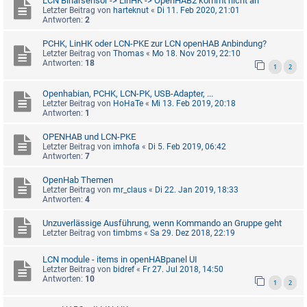
LCN Binärsensor -> LinHK -> OpenHAB2 kommt nicht an
Letzter Beitrag von
harteknut
«
Di 11. Feb 2020, 21:01
Antworten:
2
PCHK, LinHK oder LCN-PKE zur LCN openHAB Anbindung?
Letzter Beitrag von
Thomas
«
Mo 18. Nov 2019, 22:10
Antworten:
18
1
2
Openhabian, PCHK, LCN-PK, USB-Adapter, ...
Letzter Beitrag von
HoHaTe
«
Mi 13. Feb 2019, 20:18
Antworten:
1
OPENHAB und LCN-PKE
Letzter Beitrag von
imhofa
«
Di 5. Feb 2019, 06:42
Antworten:
7
OpenHab Themen
Letzter Beitrag von
mr_claus
«
Di 22. Jan 2019, 18:33
Antworten:
4
Unzuverlässige Ausführung, wenn Kommando an Gruppe geht
Letzter Beitrag von
timbms
«
Sa 29. Dez 2018, 22:19
LCN module - items in openHABpanel UI
Letzter Beitrag von
bidref
«
Fr 27. Jul 2018, 14:50
Antworten:
10
1
2