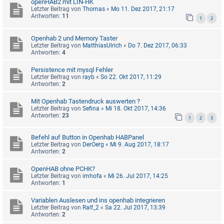
openHAB2 mit LIN-HK
Letzter Beitrag von
Thomas
«
Mo 11. Dez 2017, 21:17
Antworten:
11
1
2
Openhab 2 und Memory Taster
Letzter Beitrag von
MatthiasUlrich
«
Do 7. Dez 2017, 06:33
Antworten:
4
Persistence mit mysql Fehler
Letzter Beitrag von
rayb
«
So 22. Okt 2017, 11:29
Antworten:
2
Mit Openhab Tastendruck auswerten ?
Letzter Beitrag von
Sefina
«
Mi 18. Okt 2017, 14:36
Antworten:
23
1
2
3
Befehl auf Button in Openhab HABPanel
Letzter Beitrag von
DerOerg
«
Mi 9. Aug 2017, 18:17
Antworten:
2
OpenHAB ohne PCHK?
Letzter Beitrag von
imhofa
«
Mi 26. Jul 2017, 14:25
Antworten:
1
Variablen Auslesen und ins openhab integrieren
Letzter Beitrag von
Ralf_2
«
Sa 22. Jul 2017, 13:39
Antworten:
2