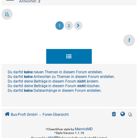
Antworten:
2
1
2
Du darfst
keine
neuen Themen in diesem Forum erstellen.
Du darfst
keine
Antworten zu Themen in diesem Forum erstellen.
Du darfst deine Beiträge in diesem Forum
nicht
ändern.
Du darfst deine Beiträge in diesem Forum
nicht
löschen.
Du darfst
keine
Dateianhänge in diesem Forum erstellen.
Bus-Profi GmbH
Foren-Übersicht
MannixMD
*
CleanSilver style by
*
Style Version 1.1.18
phpBB
Powered by
® Forum Software © phpBB Limited