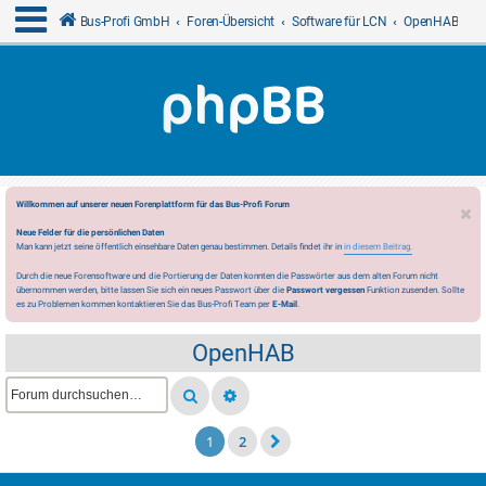
Bus-Profi GmbH
Foren-Übersicht
Software für LCN
OpenHAB
Willkommen auf unserer neuen Forenplattform für das Bus-Profi Forum
Neue Felder für die persönlichen Daten
Man kann jetzt seine öffentlich einsehbare Daten genau bestimmen. Details findet ihr in
in diesem Beitrag.
Durch die neue Forensoftware und die Portierung der Daten konnten die Passwörter aus dem alten Forum nicht
übernommen werden, bitte lassen Sie sich ein neues Passwort über die
Passwort vergessen
Funktion zusenden. Sollte
es zu Problemen kommen kontaktieren Sie das Bus-Profi Team per
E-Mail
.
OpenHAB
1
2