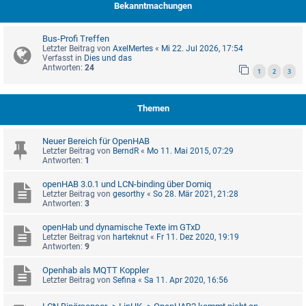
Bekanntmachungen
Bus-Profi Treffen
Letzter Beitrag von
AxelMertes
«
Mi 22. Jul 2026, 17:54
Verfasst in
Dies und das
Antworten:
24
1
2
3
Themen
Neuer Bereich für OpenHAB
Letzter Beitrag von
BerndR
«
Mo 11. Mai 2015, 07:29
Antworten:
1
openHAB 3.0.1 und LCN-binding über Domiq
Letzter Beitrag von
gesorthy
«
So 28. Mär 2021, 21:28
Antworten:
3
openHab und dynamische Texte im GTxD
Letzter Beitrag von
harteknut
«
Fr 11. Dez 2020, 19:19
Antworten:
9
Openhab als MQTT Koppler
Letzter Beitrag von
Sefina
«
Sa 11. Apr 2020, 16:56