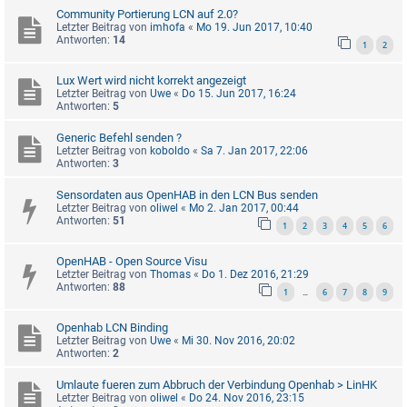
Community Portierung LCN auf 2.0?
Letzter Beitrag von
imhofa
«
Mo 19. Jun 2017, 10:40
Antworten:
14
1
2
Lux Wert wird nicht korrekt angezeigt
Letzter Beitrag von
Uwe
«
Do 15. Jun 2017, 16:24
Antworten:
5
Generic Befehl senden ?
Letzter Beitrag von
koboldo
«
Sa 7. Jan 2017, 22:06
Antworten:
3
Sensordaten aus OpenHAB in den LCN Bus senden
Letzter Beitrag von
oliwel
«
Mo 2. Jan 2017, 00:44
Antworten:
51
1
2
3
4
5
6
OpenHAB - Open Source Visu
Letzter Beitrag von
Thomas
«
Do 1. Dez 2016, 21:29
Antworten:
88
1
6
7
8
9
…
Openhab LCN Binding
Letzter Beitrag von
Uwe
«
Mi 30. Nov 2016, 20:02
Antworten:
2
Umlaute fueren zum Abbruch der Verbindung Openhab > LinHK
Letzter Beitrag von
oliwel
«
Do 24. Nov 2016, 23:15