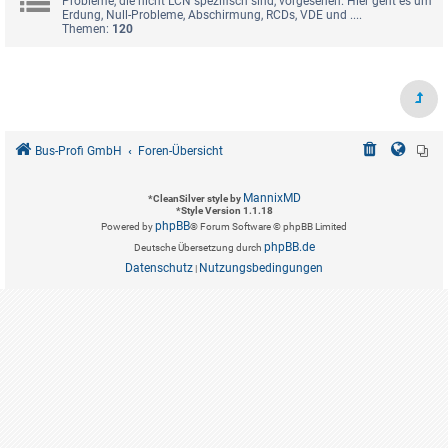
Probleme, die nicht LCN spezifisch sind, vorgesehen. Hier geht es um
Erdung, Null-Probleme, Abschirmung, RCDs, VDE und ....
Themen:
120
Bus-Profi GmbH
Foren-Übersicht
MannixMD
*
CleanSilver style by
*
Style Version 1.1.18
phpBB
Powered by
® Forum Software © phpBB Limited
phpBB.de
Deutsche Übersetzung durch
Datenschutz
Nutzungsbedingungen
|