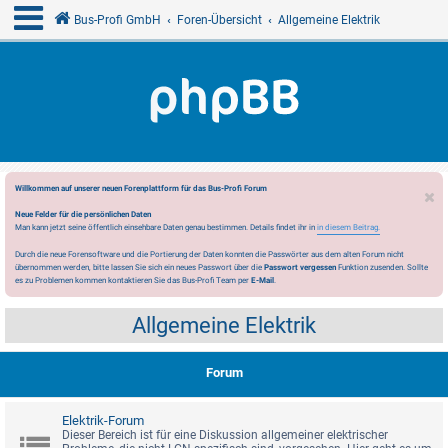
Bus-Profi GmbH
Foren-Übersicht
Allgemeine Elektrik
Willkommen auf unserer neuen Forenplattform für das Bus-Profi Forum
Neue Felder für die persönlichen Daten
Man kann jetzt seine öffentlich einsehbare Daten genau bestimmen. Details findet ihr in
in diesem Beitrag.
Durch die neue Forensoftware und die Portierung der Daten konnten die Passwörter aus dem alten Forum nicht
übernommen werden, bitte lassen Sie sich ein neues Passwort über die
Passwort vergessen
Funktion zusenden. Sollte
es zu Problemen kommen kontaktieren Sie das Bus-Profi Team per
E-Mail
.
Allgemeine Elektrik
Forum
Elektrik-Forum
Dieser Bereich ist für eine Diskussion allgemeiner elektrischer