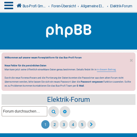
Bus-Profi GmbH
Foren-Übersicht
Allgemeine Elektrik
Elektrik-Forum
Willkommen auf unserer neuen Forenplattform für das Bus-Profi Forum
Neue Felder für die persönlichen Daten
Man kann jetzt seine öffentlich einsehbare Daten genau bestimmen. Details findet ihr in
in diesem Beitrag.
Durch die neue Forensoftware und die Portierung der Daten konnten die Passwörter aus dem alten Forum nicht
übernommen werden, bitte lassen Sie sich ein neues Passwort über die
Passwort vergessen
Funktion zusenden. Sollte
es zu Problemen kommen kontaktieren Sie das Bus-Profi Team per
E-Mail
.
Elektrik-Forum
1
2
3
4
5