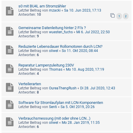
s0 mit BU4L am Stromzähler
Letzter Beitrag von
mzacki
«
Sa 10. Jun 2023, 17:13
Antworten:
10
1
2
Gemeinsame Datenleitung hinter 2 FI's ?
Letzter Beitrag von
wuesten_fuchs
«
Mi 6. Jul 2022, 22:50
Antworten:
9
Reduzierte Lebensdauer Rollomotoren durch LCN?
Letzter Beitrag von
oliwel
«
So 11. Okt 2020, 08:44
Antworten:
6
Reparatur Lampenzuleitung 230V
Letzter Beitrag von
Thomas
«
Mo 10. Aug 2020, 17:19
Antworten:
4
Verteilerarten
Letzter Beitrag von
OureaThengRush
«
Di 28. Jul 2020, 12:43
Antworten:
8
Software für Stromlaufplan mit LCN-Komponenten
Letzter Beitrag von
Senti
«
Sa 5. Okt 2019, 20:26
Verbrauchsmessung (mit oder ohne LCN...)
Letzter Beitrag von
oliwel
«
Mo 28. Jan 2019, 11:35
Antworten:
6