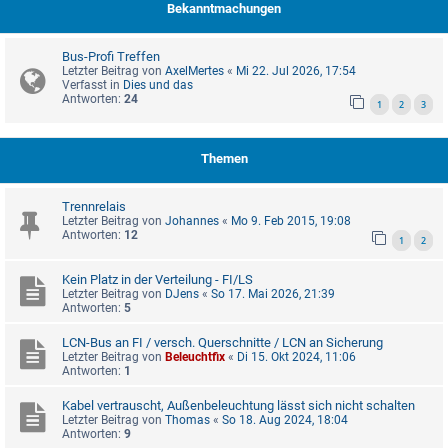
Bekanntmachungen
Bus-Profi Treffen
Letzter Beitrag von
AxelMertes
«
Mi 22. Jul 2026, 17:54
Verfasst in
Dies und das
Antworten:
24
1
2
3
Themen
Trennrelais
Letzter Beitrag von
Johannes
«
Mo 9. Feb 2015, 19:08
Antworten:
12
1
2
Kein Platz in der Verteilung - FI/LS
Letzter Beitrag von
DJens
«
So 17. Mai 2026, 21:39
Antworten:
5
LCN-Bus an FI / versch. Querschnitte / LCN an Sicherung
Letzter Beitrag von
Beleuchtfix
«
Di 15. Okt 2024, 11:06
Antworten:
1
Kabel vertrauscht, Außenbeleuchtung lässt sich nicht schalten
Letzter Beitrag von
Thomas
«
So 18. Aug 2024, 18:04
Antworten:
9