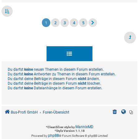
1
2
3
4
5
Du darfst
keine
neuen Themen in diesem Forum erstellen.
Du darfst
keine
Antworten zu Themen in diesem Forum erstellen.
Du darfst deine Beiträge in diesem Forum
nicht
ändern.
Du darfst deine Beiträge in diesem Forum
nicht
löschen.
Du darfst
keine
Dateianhänge in diesem Forum erstellen.
Bus-Profi GmbH
Foren-Übersicht
MannixMD
*
CleanSilver style by
*
Style Version 1.1.18
phpBB
Powered by
® Forum Software © phpBB Limited