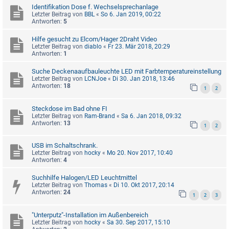
Identifikation Dose f. Wechselsprechanlage
Letzter Beitrag von
BBL
«
So 6. Jan 2019, 00:22
Antworten:
5
Hilfe gesucht zu Elcom/Hager 2Draht Video
Letzter Beitrag von
diablo
«
Fr 23. Mär 2018, 20:29
Antworten:
1
Suche Deckenaaufbauleuchte LED mit Farbtemperatureinstellung
Letzter Beitrag von
LCNJoe
«
Di 30. Jan 2018, 13:46
Antworten:
18
1
2
Steckdose im Bad ohne FI
Letzter Beitrag von
Ram-Brand
«
Sa 6. Jan 2018, 09:32
Antworten:
13
1
2
USB im Schaltschrank.
Letzter Beitrag von
hocky
«
Mo 20. Nov 2017, 10:40
Antworten:
4
Suchhilfe Halogen/LED Leuchtmittel
Letzter Beitrag von
Thomas
«
Di 10. Okt 2017, 20:14
Antworten:
24
1
2
3
"Unterputz"-Installation im Außenbereich
Letzter Beitrag von
hocky
«
Sa 30. Sep 2017, 15:10