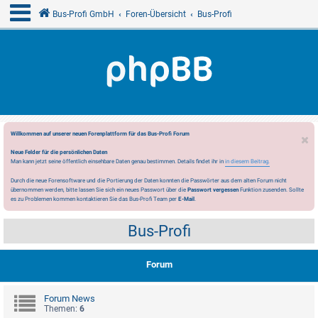
Bus-Profi GmbH
Foren-Übersicht
Bus-Profi
Willkommen auf unserer neuen Forenplattform für das Bus-Profi Forum
Neue Felder für die persönlichen Daten
Man kann jetzt seine öffentlich einsehbare Daten genau bestimmen. Details findet ihr in
in diesem Beitrag.
Durch die neue Forensoftware und die Portierung der Daten konnten die Passwörter aus dem alten Forum nicht
übernommen werden, bitte lassen Sie sich ein neues Passwort über die
Passwort vergessen
Funktion zusenden. Sollte
es zu Problemen kommen kontaktieren Sie das Bus-Profi Team per
E-Mail
.
Bus-Profi
Forum
Forum News
Themen:
6