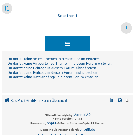
Seite
1
von
1
Du darfst
keine
neuen Themen in diesem Forum erstellen.
Du darfst
keine
Antworten zu Themen in diesem Forum erstellen.
Du darfst deine Beiträge in diesem Forum
nicht
ändern.
Du darfst deine Beiträge in diesem Forum
nicht
löschen.
Du darfst
keine
Dateianhänge in diesem Forum erstellen.
Bus-Profi GmbH
Foren-Übersicht
MannixMD
*
CleanSilver style by
*
Style Version 1.1.18
phpBB
Powered by
® Forum Software © phpBB Limited
phpBB.de
Deutsche Übersetzung durch