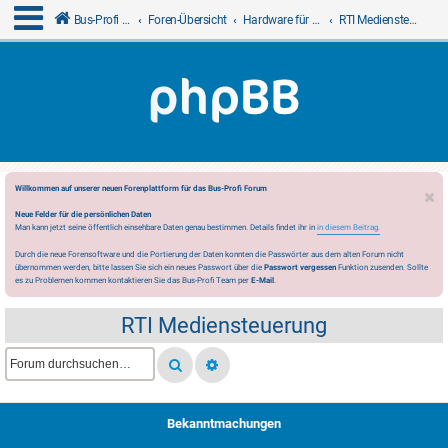
Bus-Profi GmbH
Foren-Übersicht
Hardware für LCN
RTI Mediensteuerung
Willkommen auf unserer neuen Forenplattform für das Bus-Profi Forum
Neue Felder für die persönlichen Daten
Man kann jetzt seine öffentlich einsehbare Daten genau bestimmen. Details findet ihr in
in diesem Beitrag.
Durch die neue Forensoftware und die Portierung der Daten konnten die Passwörter aus dem alten Forum nicht
übernommen werden, bitte lassen Sie sich ein neues Passwort über die
Passwort vergessen
Funktion zusenden. Sollte
es zu Problemen kommen kontaktieren Sie das Bus-Profi Team per
E-Mail
.
RTI Mediensteuerung
Bekanntmachungen