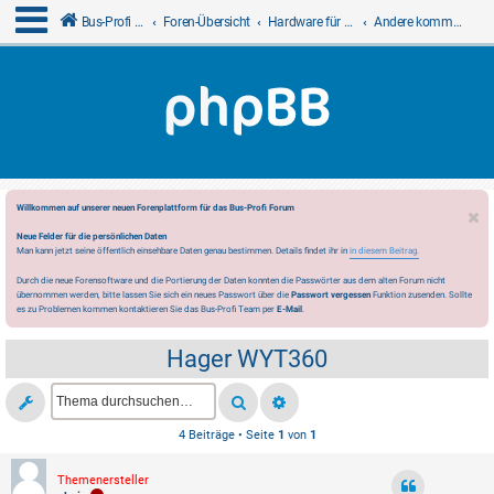
Bus-Profi GmbH
Foren-Übersicht
Hardware für LCN
Andere kommerzielle Fremdanbieter
Willkommen auf unserer neuen Forenplattform für das Bus-Profi Forum
Neue Felder für die persönlichen Daten
Man kann jetzt seine öffentlich einsehbare Daten genau bestimmen. Details findet ihr in
in diesem Beitrag.
Durch die neue Forensoftware und die Portierung der Daten konnten die Passwörter aus dem alten Forum nicht
übernommen werden, bitte lassen Sie sich ein neues Passwort über die
Passwort vergessen
Funktion zusenden. Sollte
es zu Problemen kommen kontaktieren Sie das Bus-Profi Team per
E-Mail
.
Hager WYT360
4 Beiträge • Seite
1
von
1
Themenersteller