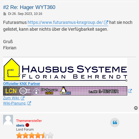
#2 Re: Hager WYT360
B
Di 26. Sep 2023, 10:16
e
i
Futurasmus
https://www.futurasmus-knxgroup.de/
hat sie noch
t
gelistet, kann aber nichts über die Verfügbarkeit sagen.
r
a
g
Gruß
Florian
Offizieller KNX Partner
Zum Wiki:
Wiki-Planung:
Themenersteller
obeis
Lord Forum