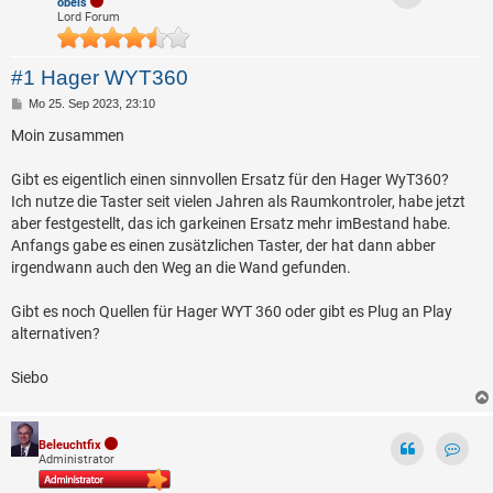
obeis
Lord Forum
#1 Hager WYT360
B
Mo 25. Sep 2023, 23:10
e
i
Moin zusammen
t
r
a
Gibt es eigentlich einen sinnvollen Ersatz für den Hager WyT360?
g
Ich nutze die Taster seit vielen Jahren als Raumkontroler, habe jetzt
aber festgestellt, das ich garkeinen Ersatz mehr imBestand habe.
Anfangs gabe es einen zusätzlichen Taster, der hat dann abber
irgendwann auch den Weg an die Wand gefunden.
Gibt es noch Quellen für Hager WYT 360 oder gibt es Plug an Play
alternativen?
Siebo
Beleuchtfix
Administrator
Kontak