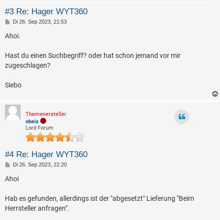
#3 Re: Hager WYT360
B
Di 26. Sep 2023, 21:53
e
i
Ahoi.
t
r
a
Hast du einen Suchbegriff? oder hat schon jemand vor mir
g
zugeschlagen?
Siebo
Themenersteller
obeis
Lord Forum
#4 Re: Hager WYT360
B
Di 26. Sep 2023, 22:20
e
i
Ahoi
t
r
a
Hab es gefunden, allerdings ist der "abgesetzt" Lieferung "Beim
g
Herrsteller anfragen".