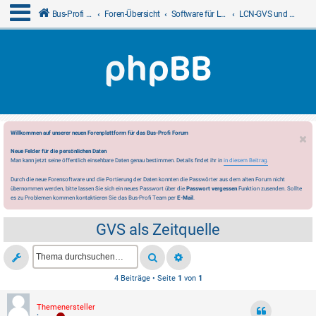
Bus-Profi GmbH
Foren-Übersicht
Software für LCN
LCN-GVS und LCN-W
Willkommen auf unserer neuen Forenplattform für das Bus-Profi Forum
Neue Felder für die persönlichen Daten
Man kann jetzt seine öffentlich einsehbare Daten genau bestimmen. Details findet ihr in
in diesem Beitrag.
Durch die neue Forensoftware und die Portierung der Daten konnten die Passwörter aus dem alten Forum nicht
übernommen werden, bitte lassen Sie sich ein neues Passwort über die
Passwort vergessen
Funktion zusenden. Sollte
es zu Problemen kommen kontaktieren Sie das Bus-Profi Team per
E-Mail
.
GVS als Zeitquelle
4 Beiträge • Seite
1
von
1
Themenersteller