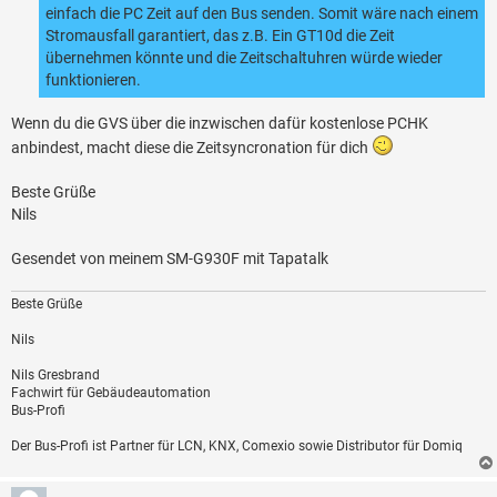
einfach die PC Zeit auf den Bus senden. Somit wäre nach einem
Stromausfall garantiert, das z.B. Ein GT10d die Zeit
übernehmen könnte und die Zeitschaltuhren würde wieder
funktionieren.
Wenn du die GVS über die inzwischen dafür kostenlose PCHK
anbindest, macht diese die Zeitsyncronation für dich
Beste Grüße
Nils
Gesendet von meinem SM-G930F mit Tapatalk
Beste Grüße
Nils
Nils Gresbrand
Fachwirt für Gebäudeautomation
Bus-Profi
Der Bus-Profi ist Partner für LCN, KNX, Comexio sowie Distributor für Domiq