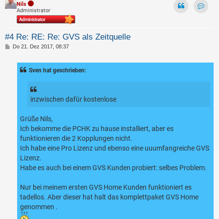
Nils
Administrator
Kontak
#4 Re: RE: Re: GVS als Zeitquelle
B
Do 21. Dez 2017, 08:37
e
i
t
Sven hat geschrieben:
r
a
g
inzwischen dafür kostenlose
Grüße Nils,
Ich bekomme die PCHK zu hause installiert, aber es
funktionieren die 2 Kopplungen nicht.
Ich habe eine Pro Lizenz und ebenso eine uuumfangreiche GVS
Lizenz.
Habe es auch bei einem GVS Kunden probiert: selbes Problem.
Nur bei meinem ersten GVS Home Kunden funktioniert es
tadellos. Aber dieser hat halt das komplettpaket GVS Home
genommen .