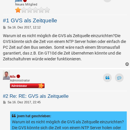
joem
Neues Mitglied
#1 GVS als Zeitquelle
B
Sa 16. Dez 2017, 12:12
e
i
Warum ist es nicht möglich die GVS als Zeitquelle einzurichten?Die
t
GVS könnte sich die Zeit von einem NTP Server holen oder einfach die
r
a
PC Zeit auf den Bus senden. Somit wäre nach einem Stromausfall
g
garantiert, das z.B. Ein GT10d die Zeit übernehmen könnte und die
Zeitschaltuhren würde wieder funktionieren.
Nils
Administrator
Kontak
#2 Re: RE: GVS als Zeitquelle
B
Sa 16. Dez 2017, 22:45
e
i
t
joem hat geschrieben:
r
a
Warum ist es nicht möglich die GVS als Zeitquelle einzurichten?
g
Die GVS könnte sich die Zeit von einem NTP Server holen oder