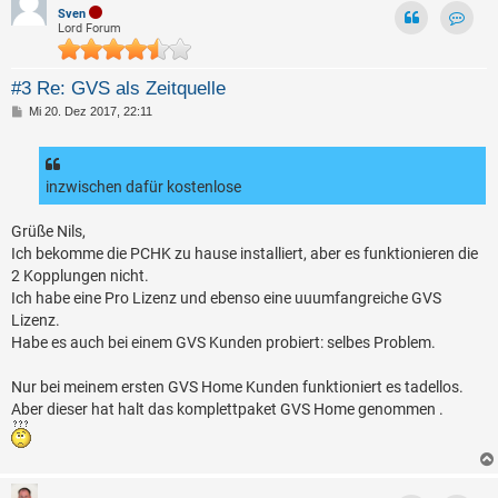
Sven
Lord Forum
Kontak
#3 Re: GVS als Zeitquelle
B
Mi 20. Dez 2017, 22:11
e
i
t
r
a
inzwischen dafür kostenlose
g
Grüße Nils,
Ich bekomme die PCHK zu hause installiert, aber es funktionieren die
2 Kopplungen nicht.
Ich habe eine Pro Lizenz und ebenso eine uuumfangreiche GVS
Lizenz.
Habe es auch bei einem GVS Kunden probiert: selbes Problem.
Nur bei meinem ersten GVS Home Kunden funktioniert es tadellos.
Aber dieser hat halt das komplettpaket GVS Home genommen .