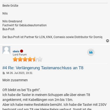
Beste Grüße
Nils
Nils Gresbrand
Fachwirt für Gebäudeautomation
Bus-Profi
Der Bus-Profi ist Partner für LCN, KNX, Comexio sowie Distributor für Domiq
obeis
Lord Forum
#4 Re: Verlängerung Tastenanschluss an T8
B
Mi 26. Jul 2023, 19:31
e
i
Moin zusammen
t
r
a
Oft bleibt es bei "Es geht".
g
Ich habe die Taster in meinem Schuppen alle über einen T8
angeklemmt, mit Kabellängen von 2m bis 15m.
Aber ich habe meine Restekiste bemüht. Ich habe die Taster mit 230V
bestromt und am T8 vier kleine Relais verbaut. Somit ist die