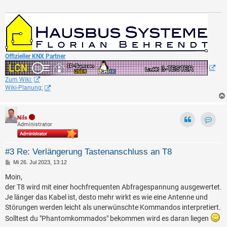
a
g
Offizieller KNX Partner
Zum Wiki:
Wiki-Planung:
Nils
Administrator
Kontak
#3 Re: Verlängerung Tastenanschluss an T8
B
Mi 26. Jul 2023, 13:12
e
i
Moin,
t
der T8 wird mit einer hochfrequenten Abfragespannung ausgewertet.
r
a
Je länger das Kabel ist, desto mehr wirkt es wie eine Antenne und
g
Störungen werden leicht als unerwünschte Kommandos interpretiert.
Solltest du "Phantomkommados" bekommen wird es daran liegen