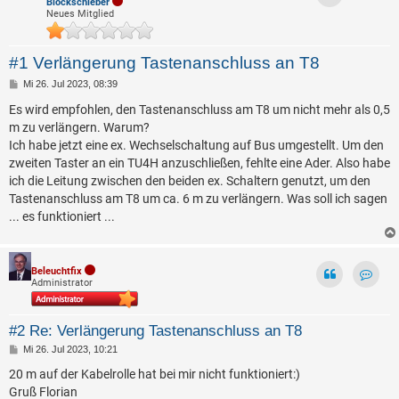
Blockschieber
Neues Mitglied
#1 Verlängerung Tastenanschluss an T8
B
Mi 26. Jul 2023, 08:39
e
i
Es wird empfohlen, den Tastenanschluss am T8 um nicht mehr als 0,5
t
m zu verlängern. Warum?
r
a
Ich habe jetzt eine ex. Wechselschaltung auf Bus umgestellt. Um den
g
zweiten Taster an ein TU4H anzuschließen, fehlte eine Ader. Also habe
ich die Leitung zwischen den beiden ex. Schaltern genutzt, um den
Tastenanschluss am T8 um ca. 6 m zu verlängern. Was soll ich sagen
... es funktioniert ...
Beleuchtfix
Administrator
Kontak
#2 Re: Verlängerung Tastenanschluss an T8
B
Mi 26. Jul 2023, 10:21
e
i
20 m auf der Kabelrolle hat bei mir nicht funktioniert:)
t
Gruß Florian
r