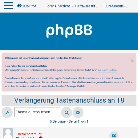
Bus-Profi GmbH
Foren-Übersicht
Hardware für LCN
LCN-Module - Issendorff KG
Willkommen auf unserer neuen Forenplattform für das Bus-Profi Forum
Neue Felder für die persönlichen Daten
Man kann jetzt seine öffentlich einsehbare Daten genau bestimmen. Details findet ihr in
in diesem Beitrag.
Durch die neue Forensoftware und die Portierung der Daten konnten die Passwörter aus dem alten Forum nicht
übernommen werden, bitte lassen Sie sich ein neues Passwort über die
Passwort vergessen
Funktion zusenden. Sollte
es zu Problemen kommen kontaktieren Sie das Bus-Profi Team per
E-Mail
.
Verlängerung Tastenanschluss an T8
5 Beiträge • Seite
1
von
1
Themenersteller