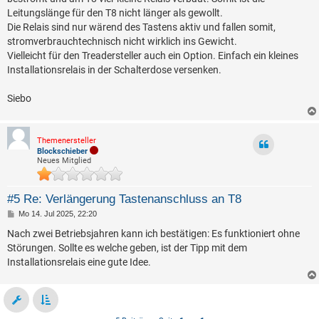
Leitungslänge für den T8 nicht länger als gewollt.
Die Relais sind nur wärend des Tastens aktiv und fallen somit,
stromverbrauchtechnisch nicht wirklich ins Gewicht.
Vielleicht für den Treadersteller auch ein Option. Einfach ein kleines
Installationsrelais in der Schalterdose versenken.
Siebo
Themenersteller
Blockschieber
Neues Mitglied
#5 Re: Verlängerung Tastenanschluss an T8
B
Mo 14. Jul 2025, 22:20
e
i
Nach zwei Betriebsjahren kann ich bestätigen: Es funktioniert ohne
t
Störungen. Sollte es welche geben, ist der Tipp mit dem
r
a
Installationsrelais eine gute Idee.
g